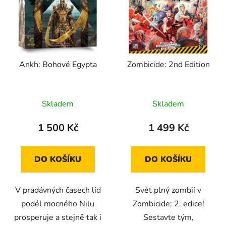
p
o
i
d
s
u
p
k
r
t
Ankh: Bohové Egypta
Zombicide: 2nd Edition
o
ů
d
u
Skladem
Skladem
k
t
1 500 Kč
1 499 Kč
ů
DO KOŠÍKU
DO KOŠÍKU
V pradávných časech lid
Svět plný zombií v
podél mocného Nilu
Zombicide: 2. edice!
prosperuje a stejně tak i
Sestavte tým,