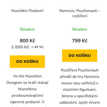
Munchkin Podzemí
Nemesis: Psychonauti –
rozšíření
Skladem
Skladem
800 Kč
799 Kč
1 599 Kč
(–49 %)
DO KOŠÍKU
DO KOŠÍKU
Rozšíření Psychonauti
Ve hře Munchkin
přináší do hry Nemesis
Dungeon se hráči stávají
novou rasu vetřelců s
Munchkiny
vlastními figurkami,
prozkoumávajícími
žetony a specifickými
tajemné podzemí. V
událostmi. Jejich vlivem