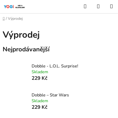
Přejít
Hledat
NÁKUP
na
KOŠÍK
obsah
Domů
/
Výprodej
Výprodej
Nejprodávanější
Dobble - L.O.L. Surprise!
Skladem
229 Kč
Dobble – Star Wars
Skladem
229 Kč