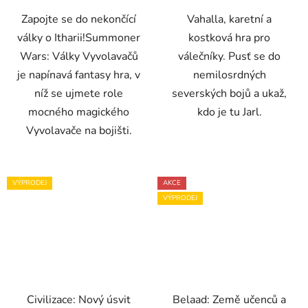
Zapojte se do nekončící
Vahalla, karetní a
války o Itharii!Summoner
kostková hra pro
Wars: Války Vyvolavačů
válečníky. Pusť se do
je napínavá fantasy hra, v
nemilosrdných
níž se ujmete role
severských bojů a ukaž,
mocného magického
kdo je tu Jarl.
Vyvolavače na bojišti.
VÝPRODEJ
AKCE
VÝPRODEJ
Civilizace: Nový úsvit
Belaad: Země učenců a