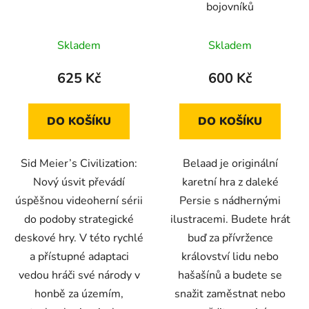
bojovníků
Skladem
Skladem
625 Kč
600 Kč
DO KOŠÍKU
DO KOŠÍKU
Sid Meier’s Civilization:
Belaad je originální
Nový úsvit převádí
karetní hra z daleké
úspěšnou videoherní sérii
Persie s nádhernými
do podoby strategické
ilustracemi. Budete hrát
deskové hry. V této rychlé
buď za přívržence
a přístupné adaptaci
království lidu nebo
vedou hráči své národy v
hašašínů a budete se
honbě za územím,
snažit zaměstnat nebo