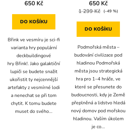
650 Kč
650 Kč
1 299 Kč
(–49 %)
DO KOŠÍKU
DO KOŠÍKU
Břink ve vesmíru je sci-fi
Podmořská města –
varianta hry populární
budování civilizace pod
deckbuildingové
hladinou Podmořská
hry Břink!. Jako galaktiční
města jsou strategická
lupiči se budete snažit
hra pro 1–4 hráče, ve
ukořistit ty nejcennější
které se přesunete do
artefakty z vesmírné lodi
budoucnosti, kdy je Země
a nenechat se při tom
přeplněná a lidstvo hledá
chytit. K tomu budete
nový domov pod mořskou
muset do svého...
hladinou. Vaším úkolem
je co...