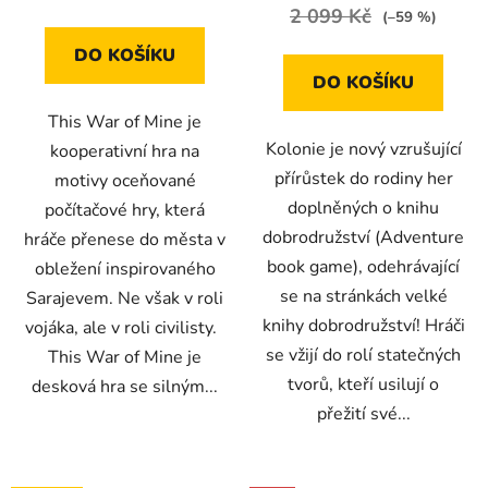
2 099 Kč
(–59 %)
DO KOŠÍKU
DO KOŠÍKU
This War of Mine je
Kolonie je nový vzrušující
kooperativní hra na
přírůstek do rodiny her
motivy oceňované
doplněných o knihu
počítačové hry, která
dobrodružství (Adventure
hráče přenese do města v
book game), odehrávající
obležení inspirovaného
se na stránkách velké
Sarajevem. Ne však v roli
knihy dobrodružství! Hráči
vojáka, ale v roli civilisty.
se vžijí do rolí statečných
This War of Mine je
tvorů, kteří usilují o
desková hra se silným...
přežití své...