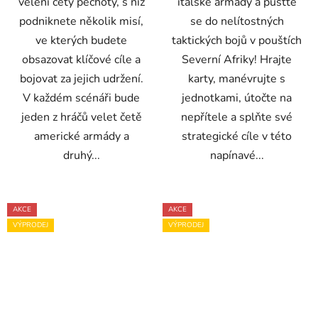
velení čety pěchoty, s níž
italské armády a pusťte
podniknete několik misí,
se do nelítostných
ve kterých budete
taktických bojů v pouštích
obsazovat klíčové cíle a
Severní Afriky! Hrajte
bojovat za jejich udržení.
karty, manévrujte s
V každém scénáři bude
jednotkami, útočte na
jeden z hráčů velet četě
nepřítele a splňte své
americké armády a
strategické cíle v této
druhý...
napínavé...
AKCE
AKCE
VÝPRODEJ
VÝPRODEJ