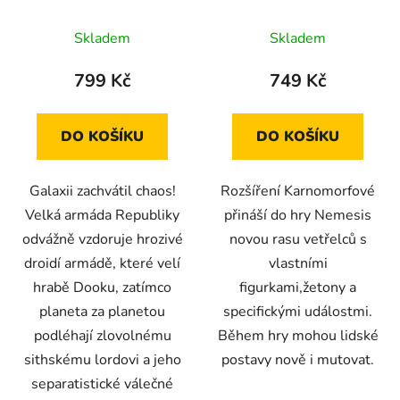
Skladem
Skladem
799 Kč
749 Kč
DO KOŠÍKU
DO KOŠÍKU
Galaxii zachvátil chaos!
Rozšíření Karnomorfové
Velká armáda Republiky
přináší do hry Nemesis
odvážně vzdoruje hrozivé
novou rasu vetřelců s
droidí armádě, které velí
vlastními
hrabě Dooku, zatímco
figurkami,žetony a
planeta za planetou
specifickými událostmi.
podléhají zlovolnému
Během hry mohou lidské
sithskému lordovi a jeho
postavy nově i mutovat.
separatistické válečné