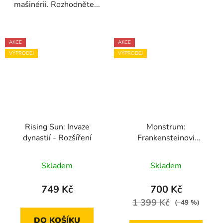
mašinérii. Rozhodněte...
AKCE
AKCE
VÝPRODEJ
VÝPRODEJ
Rising Sun: Invaze
Monstrum:
dynastií - Rozšíření
Frankensteinovi
dědicové
Skladem
Skladem
749 Kč
700 Kč
1 399 Kč
(–49 %)
DO KOŠÍKU