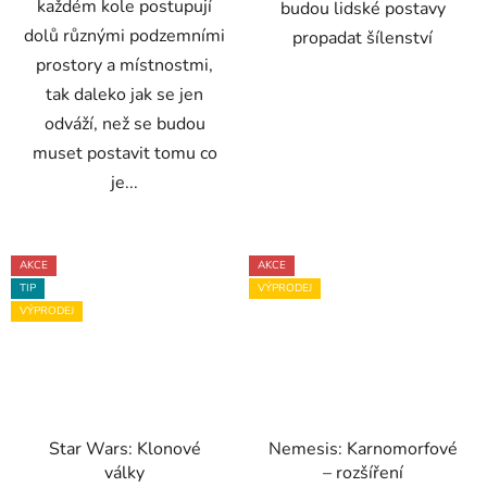
každém kole postupují
budou lidské postavy
dolů různými podzemními
propadat šílenství
prostory a místnostmi,
tak daleko jak se jen
odváží, než se budou
muset postavit tomu co
je...
AKCE
AKCE
TIP
VÝPRODEJ
VÝPRODEJ
Star Wars: Klonové
Nemesis: Karnomorfové
války
– rozšíření