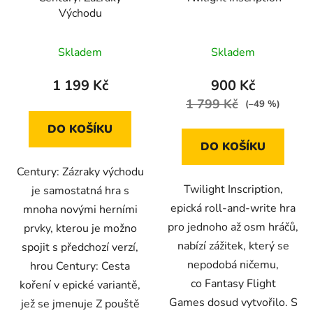
Východu
Skladem
Skladem
1 199 Kč
900 Kč
1 799 Kč
(–49 %)
DO KOŠÍKU
DO KOŠÍKU
Century: Zázraky východu
Twilight Inscription,
je samostatná hra s
epická roll-and-write hra
mnoha novými herními
pro jednoho až osm hráčů,
prvky, kterou je možno
nabízí zážitek, který se
spojit s předchozí verzí,
nepodobá ničemu,
hrou Century: Cesta
co Fantasy Flight
koření v epické variantě,
Games dosud vytvořilo. S
jež se jmenuje Z pouště