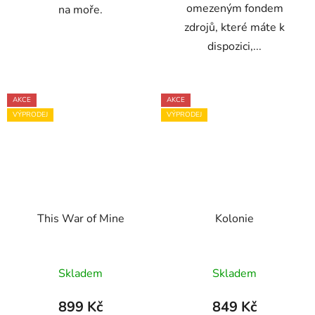
omezeným fondem
na moře.
zdrojů, které máte k
dispozici,...
AKCE
AKCE
VÝPRODEJ
VÝPRODEJ
This War of Mine
Kolonie
Skladem
Skladem
899 Kč
849 Kč