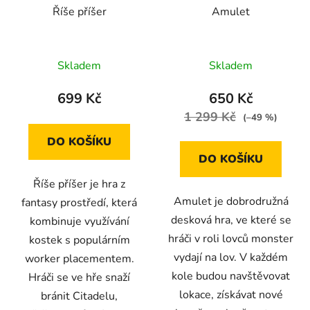
Říše příšer
Amulet
Skladem
Skladem
699 Kč
650 Kč
1 299 Kč
(–49 %)
DO KOŠÍKU
DO KOŠÍKU
Říše příšer je hra z
Amulet je dobrodružná
fantasy prostředí, která
desková hra, ve které se
kombinuje využívání
hráči v roli lovců monster
kostek s populárním
vydají na lov. V každém
worker placementem.
kole budou navštěvovat
Hráči se ve hře snaží
lokace, získávat nové
bránit Citadelu,