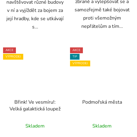
zbraně a vylepšovat se a
navštěvovat různé budovy
samozřejmě také bojovat
v ní a vyjíždět za bojem za
proti všemožným
její hradby, kde se utkávají
nepřátelům a tím...
s...
AKCE
AKCE
VÝPRODEJ
TIP
VÝPRODEJ
Břink! Ve vesmíru!:
Podmořská města
Velká galaktická loupež
Skladem
Skladem