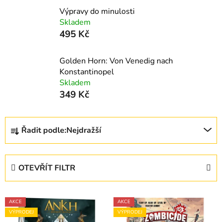
Výpravy do minulosti
Skladem
495 Kč
Golden Horn: Von Venedig nach
Konstantinopel
Skladem
349 Kč
Ř
Řadit podle:
Nejdražší
a
z
e
OTEVŘÍT FILTR
n
í
V
p
AKCE
AKCE
ý
r
VÝPRODEJ
VÝPRODEJ