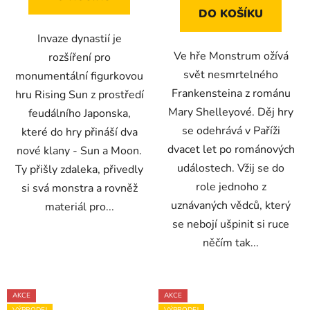
DO KOŠÍKU
Invaze dynastií je
Ve hře Monstrum ožívá
rozšíření pro
svět nesmrtelného
monumentální figurkovou
Frankensteina z románu
hru Rising Sun z prostředí
Mary Shelleyové. Děj hry
feudálního Japonska,
se odehrává v Paříži
které do hry přináší dva
dvacet let po románových
nové klany - Sun a Moon.
událostech. Vžij se do
Ty přišly zdaleka, přivedly
role jednoho z
si svá monstra a rovněž
uznávaných vědců, který
materiál pro...
se nebojí ušpinit si ruce
něčím tak...
AKCE
AKCE