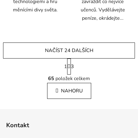
technologiemi a hru
zavraždit co nejvíce
měnícími divy světa.
učenců. Vydělávejte
peníze, okrádejte...
NAČÍST 24 DALŠÍCH
S
1
t
3
r
O
á
65
položek celkem
v
n
l
k
NAHORU
á
o
d
v
a
á
Z
c
n
á
í
í
Kontakt
p
p
r
a