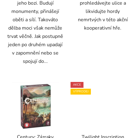
jeho bozi. Budují
prohledávejte ulice a
monumenty, přinášejí
likvidujte hordy
oběti a sílí. Takováto
nemrtvých v této akční
dělba moci však nemůže
kooperativní hře.
trvat věčně. Jak postupně
jeden po druhém upadají
v zapomnění nebo se
spojují do...
AKCE
VÝPRODEJ
Century: Zázraky
Twilight Inscription