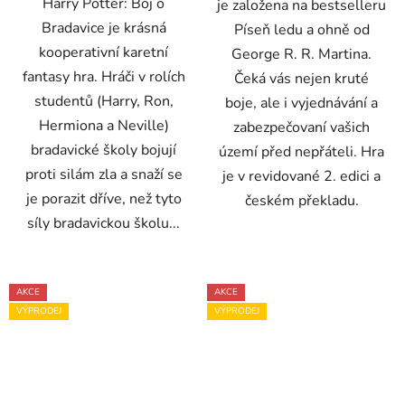
Harry Potter: Boj o
je založena na bestselleru
Bradavice je krásná
Píseň ledu a ohně od
kooperativní karetní
George R. R. Martina.
fantasy hra. Hráči v rolích
Čeká vás nejen kruté
studentů (Harry, Ron,
boje, ale i vyjednávání a
Hermiona a Neville)
zabezpečovaní vašich
bradavické školy bojují
území před nepřáteli. Hra
proti silám zla a snaží se
je v revidované 2. edici a
je porazit dříve, než tyto
českém překladu.
síly bradavickou školu...
AKCE
AKCE
VÝPRODEJ
VÝPRODEJ