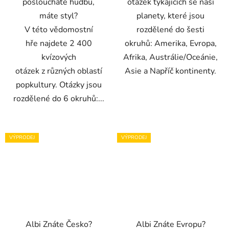
posloucháte hudbu,
otázek týkajících se naší
máte styl?
planety, které jsou
V této vědomostní
rozdělené do šesti
hře najdete 2 400
okruhů: Amerika, Evropa,
kvízových
Afrika, Austrálie/Oceánie,
otázek z různých oblastí
Asie a Napříč kontinenty.
popkultury. Otázky jsou
rozdělené do 6 okruhů:...
VÝPRODEJ
VÝPRODEJ
Albi Znáte Česko?
Albi Znáte Evropu?