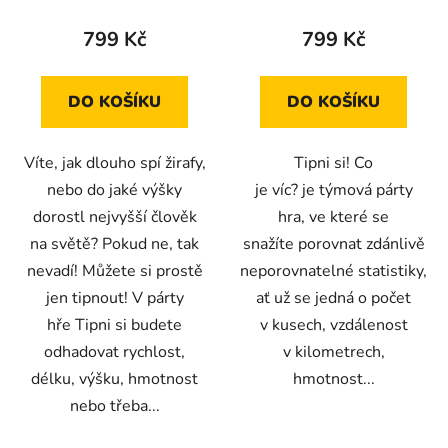
799 Kč
799 Kč
DO KOŠÍKU
DO KOŠÍKU
Víte, jak dlouho spí žirafy,
Tipni si! Co
nebo do jaké výšky
je víc? je týmová párty
dorostl nejvyšší člověk
hra, ve které se
na světě? Pokud ne, tak
snažíte porovnat zdánlivě
nevadí! Můžete si prostě
neporovnatelné statistiky,
jen tipnout! V párty
ať už se jedná o počet
hře Tipni si budete
v kusech, vzdálenost
odhadovat rychlost,
v kilometrech,
délku, výšku, hmotnost
hmotnost...
nebo třeba...