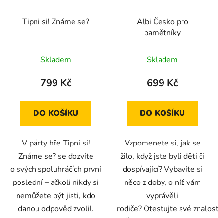
Tipni si! Známe se?
Albi Česko pro
pamětníky
Skladem
Skladem
799 Kč
699 Kč
DO KOŠÍKU
DO KOŠÍKU
V párty hře Tipni si!
Vzpomenete si, jak se
Známe se? se dozvíte
žilo, když jste byli děti či
o svých spoluhráčích první
dospívající? Vybavíte si
poslední – ačkoli nikdy si
něco z doby, o níž vám
nemůžete být jisti, kdo
vyprávěli
danou odpověď zvolil.
rodiče? Otestujte své znalosti