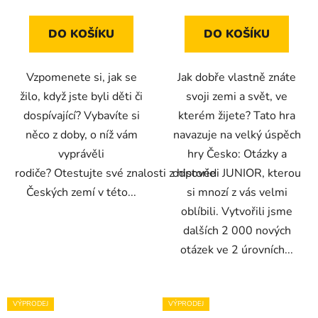
DO KOŠÍKU
DO KOŠÍKU
Vzpomenete si, jak se
Jak dobře vlastně znáte
žilo, když jste byli děti či
svoji zemi a svět, ve
dospívající? Vybavíte si
kterém žijete? Tato hra
něco z doby, o níž vám
navazuje na velký úspěch
vyprávěli
hry Česko: Otázky a
rodiče? Otestujte své znalosti z historie
odpovědi JUNIOR, kterou
Českých zemí v této...
si mnozí z vás velmi
oblíbili. Vytvořili jsme
dalších 2 000 nových
otázek ve 2 úrovních...
VÝPRODEJ
VÝPRODEJ