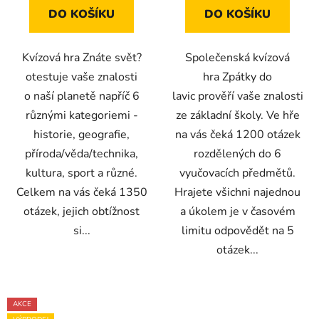
DO KOŠÍKU
DO KOŠÍKU
Kvízová hra Znáte svět?
Společenská kvízová
otestuje vaše znalosti
hra Zpátky do
o naší planetě napříč 6
lavic prověří vaše znalosti
různými kategoriemi -
ze základní školy. Ve hře
historie, geografie,
na vás čeká 1200 otázek
příroda/věda/technika,
rozdělených do 6
kultura, sport a různé.
vyučovacích předmětů.
Celkem na vás čeká 1350
Hrajete všichni najednou
otázek, jejich obtížnost
a úkolem je v časovém
si...
limitu odpovědět na 5
otázek...
AKCE