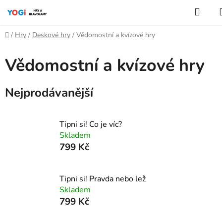
Přejít
Hled
na
obsah
Domů
/
Hry
/
Deskové hry
/
Vědomostní a kvízové hry
Vědomostní a kvízové hry
Nejprodávanější
Tipni si! Co je víc?
Skladem
799 Kč
Tipni si! Pravda nebo lež
Skladem
799 Kč