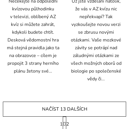
Nečekejte na odpolední
Už jste vzdělaní natolik,
kvízovou půlhodinku
že vás v AZ kvízu nic
v televizi, oblíbený AZ
nepřekvapí? Tak
kvíz si můžete zahrát,
vyzkoušejte novou verzi
kdykoli budete chtít.
se zbrusu novými
Desková vědomostní hra
otázkami. Vaše mozkové
má stejná pravidla jako ta
závity se potrápí nad
na obrazovce – cílem je
záludnými otázkami ze
propojit 3 strany herního
všech možných oborů od
plánu žetony své...
biologie po společenské
vědy či...
NAČÍST 13 DALŠÍCH
S
1
t
2