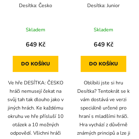
Desítka: Česko
Desítka: Junior
Skladem
Skladem
649 Kč
649 Kč
DO KOŠÍKU
DO KOŠÍKU
Ve hře DESÍTKA: ČESKO
Oblíbili jste si hru
hráči nemusejí čekat na
Desítka? Tentokrát se k
svůj tah tak dlouho jako v
vám dostává ve verzi
jiných hrách. Ke každému
speciálně určené pro
okruhu ve hře přísluší 10
hraní s mladšími hráči.
otázek a 10 možných
Hra vychází z důvěrně
odpovědí. Všichni hráči
známých principů a lze ji