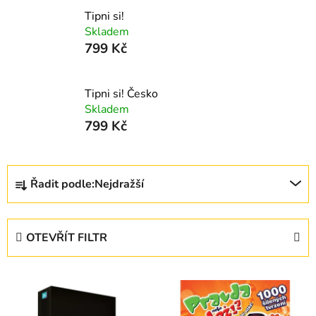
Tipni si!
Skladem
799 Kč
Tipni si! Česko
Skladem
799 Kč
Ř
Řadit podle:
Nejdražší
a
z
e
OTEVŘÍT FILTR
n
í
V
p
ý
r