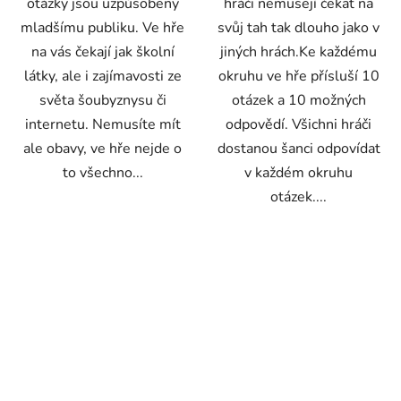
otázky jsou uzpůsobeny
hráči nemusejí čekat na
mladšímu publiku. Ve hře
svůj tah tak dlouho jako v
na vás čekají jak školní
jiných hrách.Ke každému
látky, ale i zajímavosti ze
okruhu ve hře přísluší 10
světa šoubyznysu či
otázek a 10 možných
internetu. Nemusíte mít
odpovědí. Všichni hráči
ale obavy, ve hře nejde o
dostanou šanci odpovídat
to všechno...
v každém okruhu
otázek....