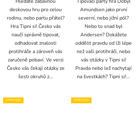
Hledáte zábavnou
Tipovací párty hra Dobyl
deskovou hru pro celou
Amundsen jako první
rodinu, nebo partu přátel?
severní, nebo jižní pól?
Hra Tipni si! Česko vás
Nebo to snad byl
naučí správně tipovat,
Andersen? Dokážete
odhadovat znalosti
oddělit pravdu od lži lépe
protihráče a zároveň vás
než vaši protihráči, nebo
zaručeně pobaví. Ve verzi
vás otázky v Tipni si!
Česko vás čekají otázky ze
Pravda nebo lež nachytají
šesti okruhů z...
na švestkách? Tipni si!...
VÝPRODEJ
VÝPRODEJ