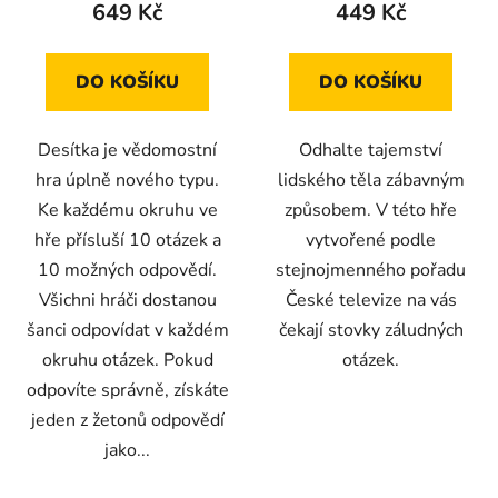
649 Kč
449 Kč
DO KOŠÍKU
DO KOŠÍKU
Desítka je vědomostní
Odhalte tajemství
hra úplně nového typu.
lidského těla zábavným
Ke každému okruhu ve
způsobem. V této hře
hře přísluší 10 otázek a
vytvořené podle
10 možných odpovědí.
stejnojmenného pořadu
Všichni hráči dostanou
České televize na vás
šanci odpovídat v každém
čekají stovky záludných
okruhu otázek. Pokud
otázek.
odpovíte správně, získáte
jeden z žetonů odpovědí
jako...