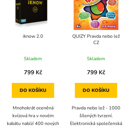
p
o
i
d
s
u
p
k
r
t
iknow 2.0
QUIZY Pravda nebo lež
o
ů
CZ
d
u
Skladem
Skladem
k
t
799 Kč
799 Kč
ů
DO KOŠÍKU
DO KOŠÍKU
Mnohokrát oceněná
Pravda nebo lež - 1000
kvízová hra v novém
šílených tvrzení.
kabátu nabízí 400 nových
Elektronická společenská