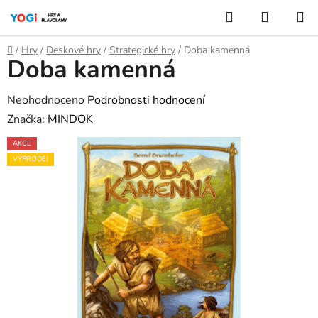
Přejít
Hledat
NÁKUP
na
KOŠÍK
obsah
Domů
/
Hry
/
Deskové hry
/
Strategické hry
/
Doba kamenná
Doba kamenná
Průměrné
Neohodnoceno
Podrobnosti hodnocení
hodnocení
Značka:
MINDOK
produktu
AKCE
je
VÝPRODEJ
0,0
z
5
hvězdiček.