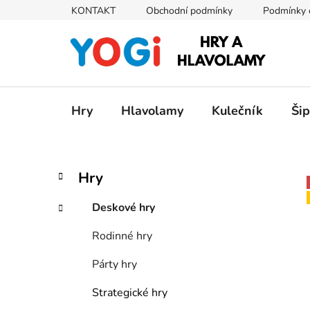
Přejít
KONTAKT
Obchodní podmínky
Podmínky 
na
obsah
Hry
Hlavolamy
Kulečník
Ši
P
K
Přeskočit
Hry
a
kategorie
o
t
s
Deskové hry
e
t
g
Rodinné hry
r
o
a
r
Párty hry
i
n
e
n
Strategické hry