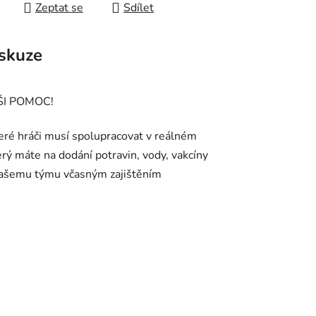
Zeptat se
Sdílet
skuze
ŠI POMOC!
teré hráči musí spolupracovat v reálném
erý máte na dodání potravin, vody, vakcíny
e vašemu týmu včasným zajištěním