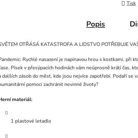
Tisk
Popis
Di
SVĚTEM OTŘÁSÁ KATASTROFA A LIDSTVO POTŘEBUJE VA
Pandemic: Rychlé nasazení je napínavou hrou s kostkami, při k
čase. Písek v přesýpacích hodinách vám neúprosně krátí čas, kt
a dalších zásob do měst, kde jsou nejvíce zapotřebí. Podaří s
humanitární pomoci zachránit nevinné životy?
Herní materiál:
1 plastové letadlo