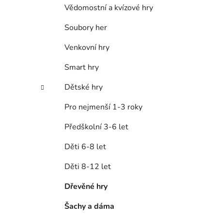
í
Vědomostní a kvízové hry
p
a
Soubory her
n
Venkovní hry
e
l
Smart hry
Dětské hry
Pro nejmenší 1-3 roky
Předškolní 3-6 let
Děti 6-8 let
Děti 8-12 let
Dřevěné hry
Šachy a dáma