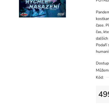
POTŘE
0,0
z
Pandemi
5
kostkam
hvězdič
čase. P
čas, kt
dalších
Podaří
humanit
Dostup
Můžeme
Kód:
49
Měrná