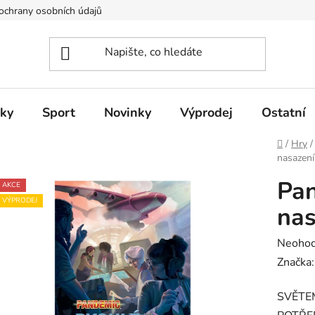
ochrany osobních údajů
pky
Sport
Novinky
Výprodej
Ostatní
Domů
/
Hry
/
nasazení
Pan
AKCE
VÝPRODEJ
nas
Průměr
Neoho
hodnoc
Značka
produk
SVĚTE
je