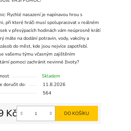
BUJE VAŠI POMOC!
c: Rychlé nasazení je napínavou hrou s
i, při které hráči musí spolupracovat v reálném
ek.
ísek v přesýpacích hodinách vám neúprosně krátí
erý máte na dodání potravin, vody, vakcíny a
 zásob do měst, kde jsou nejvíce zapotřebí.
 se vašemu týmu včasným zajištěním
ární pomoci zachránit nevinné životy?
nost
Skladem
 doručit do:
11.8.2026
564
9 Kč
DO KOŠÍKU
 cena: