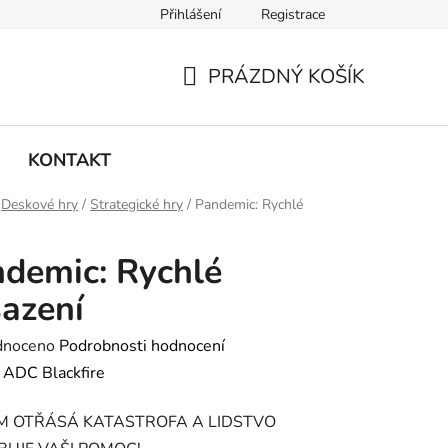
Přihlášení
Registrace
PRÁZDNÝ KOŠÍK
NÁKUPNÍ
KOŠÍK
KONTAKT
Deskové hry
/
Strategické hry
/
Pandemic: Rychlé
demic: Rychlé
azení
né
dnoceno
Podrobnosti hodnocení
ení
:
ADC Blackfire
tu
M OTŘÁSÁ KATASTROFA A LIDSTVO