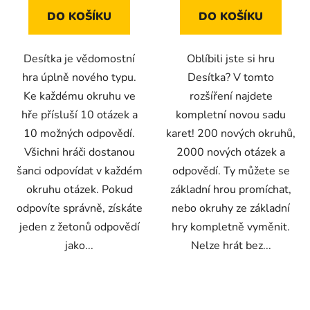
DO KOŠÍKU
DO KOŠÍKU
Desítka je vědomostní
Oblíbili jste si hru
hra úplně nového typu.
Desítka? V tomto
Ke každému okruhu ve
rozšíření najdete
hře přísluší 10 otázek a
kompletní novou sadu
10 možných odpovědí.
karet! 200 nových okruhů,
Všichni hráči dostanou
2000 nových otázek a
šanci odpovídat v každém
odpovědí. Ty můžete se
okruhu otázek. Pokud
základní hrou promíchat,
odpovíte správně, získáte
nebo okruhy ze základní
jeden z žetonů odpovědí
hry kompletně vyměnit.
jako...
Nelze hrát bez...