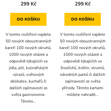
299 Kč
299 Kč
DO KOŠÍKU
DO KOŠÍKU
V tomto rozšíření najdete
V tomto rozšíření najdete
50 nových oboustranných
50 nových oboustranných
karet! 100 nových okruhů,
karet! 100 nových okruhů,
1000 nových otázek a
1000 nových otázek a
odpovědí týkajících se
odpovědí týkajících se
jídla, pití, kulinářských
živočichů, květin, stromů,
výrazů, světových
národních parků či dalších
delikates, kuchařů či
zajímavostí ze světa
dalších zajímavostí ze
přírody. Těmito kartami
světa gastronomie.
můžete nahradit...
Těmito...