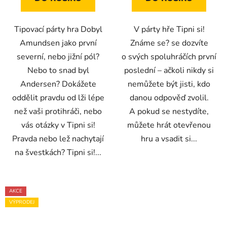
Tipovací párty hra Dobyl
V párty hře Tipni si!
Amundsen jako první
Známe se? se dozvíte
severní, nebo jižní pól?
o svých spoluhráčích první
Nebo to snad byl
poslední – ačkoli nikdy si
Andersen? Dokážete
nemůžete být jisti, kdo
oddělit pravdu od lži lépe
danou odpověď zvolil.
než vaši protihráči, nebo
A pokud se nestydíte,
vás otázky v Tipni si!
můžete hrát otevřenou
Pravda nebo lež nachytají
hru a vsadit si...
na švestkách? Tipni si!...
AKCE
VÝPRODEJ