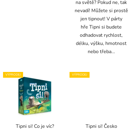
na světě? Pokud ne, tak
nevadí! Můžete si prostě
jen tipnout! V párty
hře Tipni si budete
odhadovat rychlost,
délku, výšku, hmotnost
nebo třeba...
VÝPRODEJ
VÝPRODEJ
Tipni si! Co je víc?
Tipni si! Česko