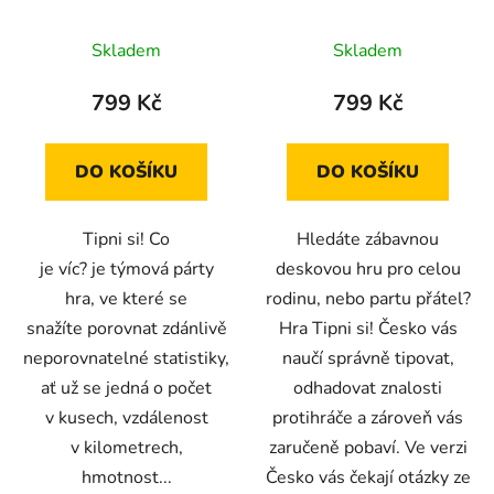
Skladem
Skladem
799 Kč
799 Kč
DO KOŠÍKU
DO KOŠÍKU
Tipni si! Co
Hledáte zábavnou
je víc? je týmová párty
deskovou hru pro celou
hra, ve které se
rodinu, nebo partu přátel?
snažíte porovnat zdánlivě
Hra Tipni si! Česko vás
neporovnatelné statistiky,
naučí správně tipovat,
ať už se jedná o počet
odhadovat znalosti
v kusech, vzdálenost
protihráče a zároveň vás
v kilometrech,
zaručeně pobaví. Ve verzi
hmotnost...
Česko vás čekají otázky ze