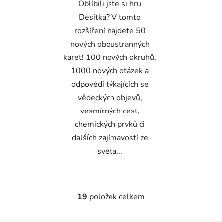
Oblíbili jste si hru
Desítka? V tomto
rozšíření najdete 50
nových oboustranných
karet! 100 nových okruhů,
1000 nových otázek a
odpovědí týkajících se
vědeckých objevů,
vesmírných cest,
chemických prvků či
dalších zajímavostí ze
světa...
19
položek celkem
O
v