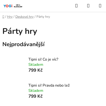
Přejít
Hledat
NÁKUP
na
KOŠÍK
obsah
Domů
/
Hry
/
Deskové hry
/
Párty hry
Párty hry
Nejprodávanější
Tipni si! Co je víc?
Skladem
799 Kč
Tipni si! Pravda nebo lež
Skladem
799 Kč