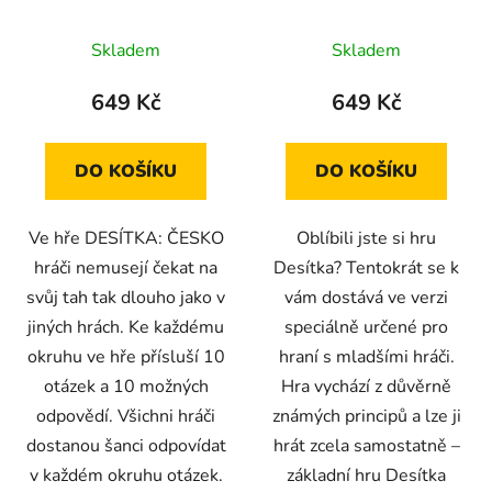
Skladem
Skladem
649 Kč
649 Kč
DO KOŠÍKU
DO KOŠÍKU
Ve hře DESÍTKA: ČESKO
Oblíbili jste si hru
hráči nemusejí čekat na
Desítka? Tentokrát se k
svůj tah tak dlouho jako v
vám dostává ve verzi
jiných hrách. Ke každému
speciálně určené pro
okruhu ve hře přísluší 10
hraní s mladšími hráči.
otázek a 10 možných
Hra vychází z důvěrně
odpovědí. Všichni hráči
známých principů a lze ji
dostanou šanci odpovídat
hrát zcela samostatně –
v každém okruhu otázek.
základní hru Desítka