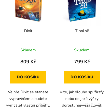
p
o
i
d
s
u
p
k
r
t
Dixit
Tipni si!
o
ů
d
u
Skladem
Skladem
k
t
809 Kč
799 Kč
ů
DO KOŠÍKU
DO KOŠÍKU
Ve hře Dixit se stanete
Víte, jak dlouho spí žirafy,
vypravěčem a budete
nebo do jaké výšky
vymýšlet vlastní příběhy.
dorostl nejvyšší člověk