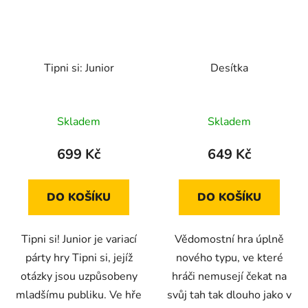
Tipni si: Junior
Desítka
Skladem
Skladem
699 Kč
649 Kč
DO KOŠÍKU
DO KOŠÍKU
Tipni si! Junior je variací
Vědomostní hra úplně
párty hry Tipni si, jejíž
nového typu, ve které
otázky jsou uzpůsobeny
hráči nemusejí čekat na
mladšímu publiku. Ve hře
svůj tah tak dlouho jako v