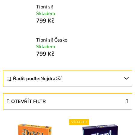
Tipni si!
Skladem
799 Kč
Tipni si! Česko
Skladem
799 Kč
Ř
Řadit podle:
Nejdražší
a
z
e
OTEVŘÍT FILTR
n
í
V
p
VÝPRODEJ
ý
r