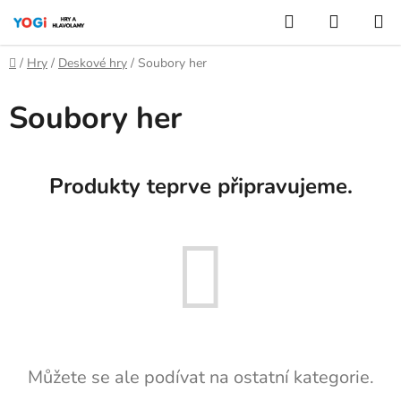
Přejít
Hledat
NÁKUP
na
KOŠÍK
obsah
Domů
/
Hry
/
Deskové hry
/
Soubory her
Soubory her
Produkty teprve připravujeme.
Můžete se ale podívat na ostatní kategorie.