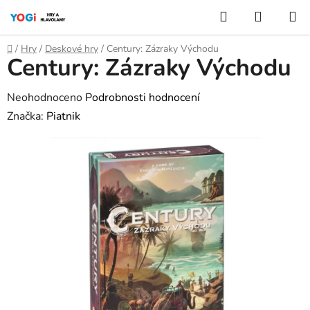
Přejít
Hledat
NÁKUP
na
KOŠÍK
obsah
Domů
/
Hry
/
Deskové hry
/
Century: Zázraky Východu
Century: Zázraky Východu
Průměrné
Neohodnoceno
Podrobnosti hodnocení
hodnocení
Značka:
Piatnik
produktu
je
0,0
z
5
hvězdiček.