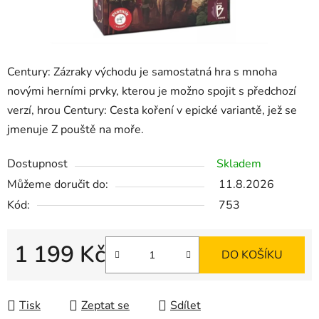
Century: Zázraky východu je samostatná hra s mnoha
novými herními prvky, kterou je možno spojit s předchozí
verzí, hrou Century: Cesta koření v epické variantě, jež se
jmenuje Z pouště na moře.
Dostupnost
Skladem
Můžeme doručit do:
11.8.2026
Kód:
753
1 199 Kč
DO KOŠÍKU
Měrná cena:
Tisk
Zeptat se
Sdílet