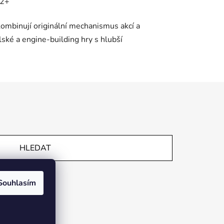
2+
kombinují originální mechanismus akcí a
elské a engine-building hry s hlubší
HLEDAT
Souhlasím