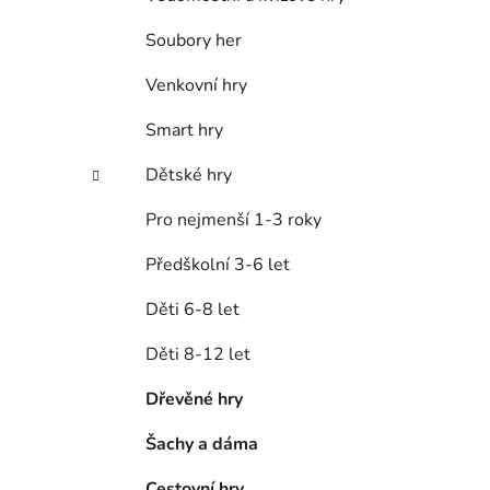
p
a
Soubory her
n
Venkovní hry
e
l
Smart hry
Dětské hry
Pro nejmenší 1-3 roky
Předškolní 3-6 let
Děti 6-8 let
Děti 8-12 let
Dřevěné hry
Šachy a dáma
Cestovní hry