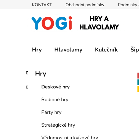
Přejít
KONTAKT
Obchodní podmínky
Podmínky 
na
obsah
Hry
Hlavolamy
Kulečník
Ši
P
K
Přeskočit
Hry
a
kategorie
o
t
s
Deskové hry
e
t
g
Rodinné hry
r
o
a
r
Párty hry
i
n
e
n
Strategické hry
í
Vědomostní a kvízové hry