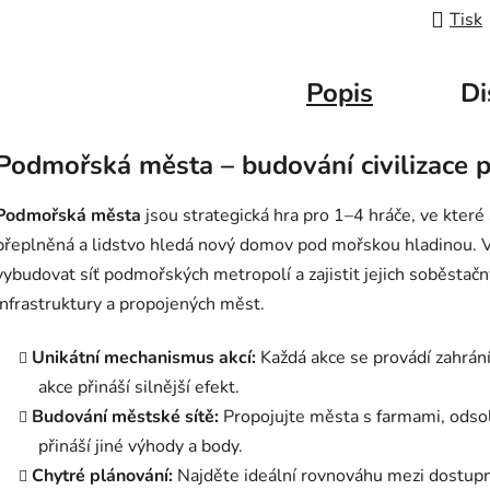
Tisk
Popis
Di
Podmořská města – budování civilizace 
Podmořská města
jsou strategická hra pro 1–4 hráče, ve kter
přeplněná a lidstvo hledá nový domov pod mořskou hladinou. V
vybudovat síť podmořských metropolí a zajistit jejich soběstač
infrastruktury a propojených měst.
Unikátní mechanismus akcí:
Každá akce se provádí zahrán
akce přináší silnější efekt.
Budování městské sítě:
Propojujte města s farmami, odsol
přináší jiné výhody a body.
Chytré plánování:
Najděte ideální rovnováhu mezi dostu