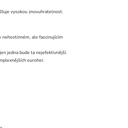
išťuje vysokou znovuhratelnost.
 v nehostinném, ale fascinujícím
 jen jedna bude ta nejefektivnější.
mplexnějších euroher.