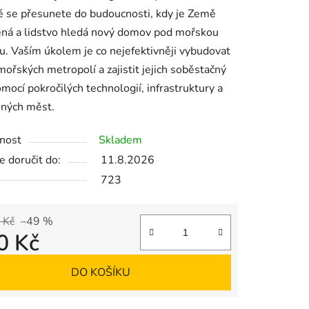
é se přesunete do budoucnosti, kdy je Země
ek.
ěná a lidstvo hledá nový domov pod mořskou
u. Vaším úkolem je co nejefektivněji vybudovat
mořských metropolí a zajistit jejich soběstačný
mocí pokročilých technologií, infrastruktury a
ených měst.
nost
Skladem
 doručit do:
11.8.2026
723
 Kč
–49 %
0 Kč
 cena:
DO KOŠÍKU