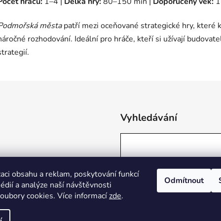
Počet hráčů:
1–4 |
Délka hry:
80–150 min |
Doporučený věk:
1
Podmořská města
patří mezi oceňované strategické hry, které 
náročné rozhodování. Ideální pro hráče, kteří si užívají budovat
strategií.
Vyhledávání
aci obsahu a reklam, poskytování funkcí
Odmítnout
édií a analýze naší návštěvnosti
oubory cookies. Více informací
zde
.