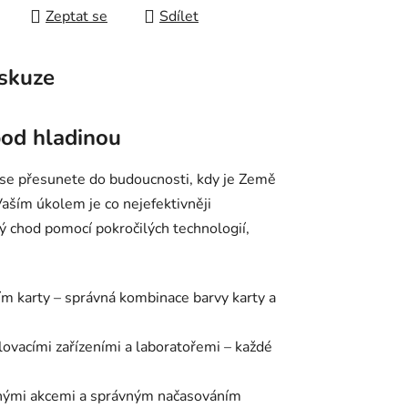
Zeptat se
Sdílet
skuze
pod hladinou
é se přesunete do budoucnosti, kdy je Země
aším úkolem je co nejefektivněji
ný chod pomocí pokročilých technologií,
ím karty – správná kombinace barvy karty a
ovacími zařízeními a laboratořemi – každé
pnými akcemi a správným načasováním