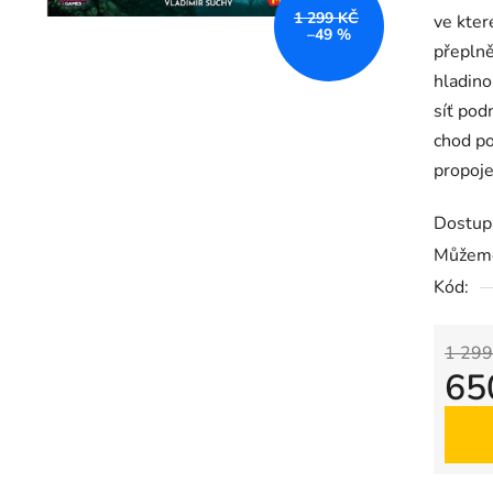
5
1 299 KČ
ve kter
hvězdič
–49 %
přepln
hladino
síť pod
chod po
propoj
Dostup
Můžeme
Kód:
1 299
65
Měrná