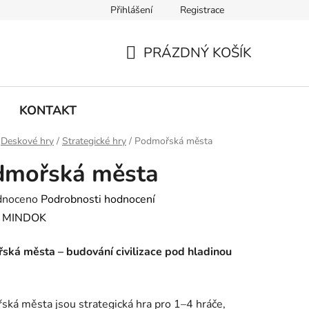
Přihlášení
Registrace
PRÁZDNÝ KOŠÍK
NÁKUPNÍ
KOŠÍK
KONTAKT
Deskové hry
/
Strategické hry
/
Podmořská města
dmořská města
né
dnoceno
Podrobnosti hodnocení
ení
:
MINDOK
tu
ská města – budování civilizace pod hladinou
ká města jsou strategická hra pro 1–4 hráče,