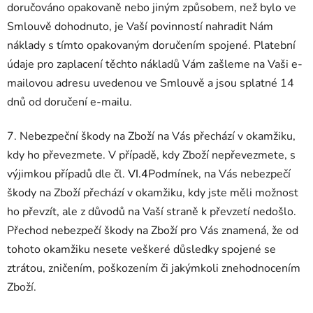
doručováno opakovaně nebo jiným způsobem, než bylo ve
Smlouvě dohodnuto, je Vaší povinností nahradit Nám
náklady s tímto opakovaným doručením spojené. Platební
údaje pro zaplacení těchto nákladů Vám zašleme na Vaši e-
mailovou adresu uvedenou ve Smlouvě a jsou splatné 14
dnů od doručení e-mailu.
7. Nebezpeční škody na Zboží na Vás přechází v okamžiku,
kdy ho převezmete. V případě, kdy Zboží nepřevezmete, s
výjimkou případů dle čl.
VI.4
Podmínek, na Vás nebezpečí
škody na Zboží přechází v okamžiku, kdy jste měli možnost
ho převzít, ale z důvodů na Vaší straně k převzetí nedošlo.
Přechod nebezpečí škody na Zboží pro Vás znamená, že od
tohoto okamžiku nesete veškeré důsledky spojené se
ztrátou, zničením, poškozením či jakýmkoli znehodnocením
Zboží.