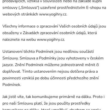
prodávajících, vzniklá v souvislosti nebo na základě kupní
smlouvy („Smlouva
“
) uzavřené prostřednictvím E-shopu na
webových stránkách www.yogihry.cz.
Všechny informace o zpracování Vašich osobních údajů jsou
obsaženy v Zásadách zpracování osobních údajů, která
naleznete na webu www.yogihry.cz.
Ustanovení těchto Podmínek jsou nedílnou součástí
Smlouvy. Smlouva a Podmínky jsou vyhotoveny v českém
jazyce. Znění Podmínek můžeme jednostranně měnit či
doplňovat. Tímto ustanovením nejsou dotčena práva a
povinnosti vzniklá po dobu účinnosti předchozího znění
Podmínek.
Jak jistě víte, tak komunikujeme primárně na dálku. Proto i
pro naši Smlouvu platí, že jsou použity prostředky
komunikace na dálku, které umožňují, abychom se spolu