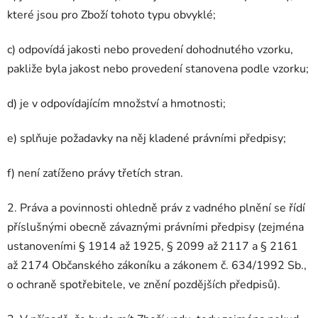
které jsou pro Zboží tohoto typu obvyklé;
c) odpovídá jakosti nebo provedení dohodnutého vzorku,
pakliže byla jakost nebo provedení stanovena podle vzorku;
d) je v odpovídajícím množství a hmotnosti;
e) splňuje požadavky na něj kladené právními předpisy;
f) není zatíženo právy třetích stran.
2. Práva a povinnosti ohledně práv z vadného plnění se řídí
příslušnými obecně závaznými právními předpisy (zejména
ustanoveními § 1914 až 1925, § 2099 až 2117 a § 2161
až 2174 Občanského zákoníku a zákonem č. 634/1992 Sb.,
o ochraně spotřebitele, ve znění pozdějších předpisů).