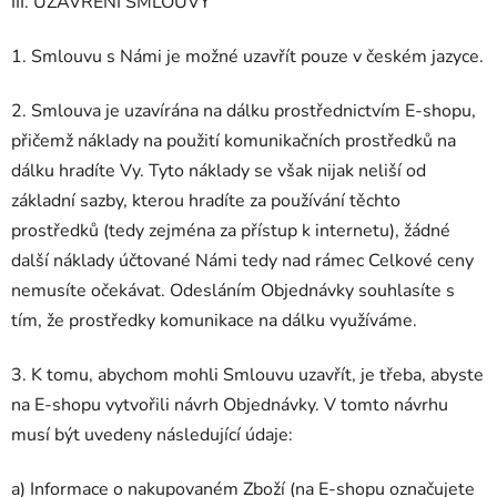
III. UZAVŘENÍ SMLOUVY
1. Smlouvu s Námi je možné uzavřít pouze v českém jazyce.
2. Smlouva je uzavírána na dálku prostřednictvím E-shopu,
přičemž náklady na použití komunikačních prostředků na
dálku hradíte Vy. Tyto náklady se však nijak neliší od
základní sazby, kterou hradíte za používání těchto
prostředků (tedy zejména za přístup k internetu), žádné
další náklady účtované Námi tedy nad rámec Celkové ceny
nemusíte očekávat. Odesláním Objednávky souhlasíte s
tím, že prostředky komunikace na dálku využíváme.
3. K tomu, abychom mohli Smlouvu uzavřít, je třeba, abyste
na E-shopu vytvořili návrh Objednávky. V tomto návrhu
musí být uvedeny následující údaje:
a) Informace o nakupovaném Zboží (na E-shopu označujete