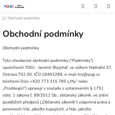
Přejít
Hledat
NÁKUP
na
KOŠÍK
obsah
Domů
/
Obchodní podmínky
Obchodní podmínky
Obchodní podmínky
Tyto všeobecné obchodní podmínky (
“
Podmínky”)
společnosti YOGI - Jaromír Blejchař, se sídlem Nádražní 37,
Ostrava 702 00, IČO 18493289, e-mail hry@yogi.cz
telefonní číslo +420 773 315 785 („My” nebo
„Prodávající”) upravují v souladu s ustanovením § 1751
odst. 1 zákona č. 89/2012 Sb., občanský zákoník, ve znění
pozdějších předpisů („Občanský zákoník
“
) vzájemná práva a
povinnosti Vás, jakožto kupujících, a Nás, jakožto