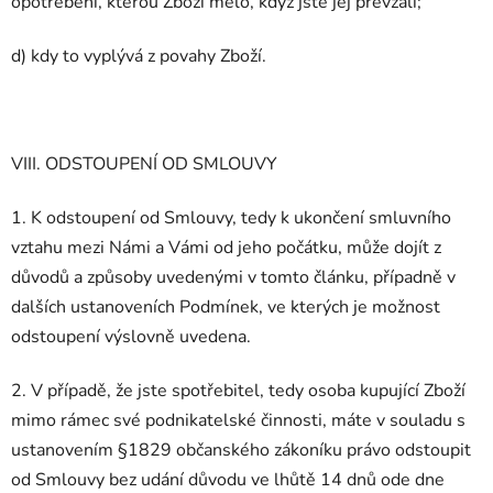
opotřebení, kterou Zboží mělo, když jste jej převzali;
d) kdy to vyplývá z povahy Zboží.
VIII. ODSTOUPENÍ OD SMLOUVY
1. K odstoupení od Smlouvy, tedy k ukončení smluvního
vztahu mezi Námi a Vámi od jeho počátku, může dojít z
důvodů a způsoby uvedenými v tomto článku, případně v
dalších ustanoveních Podmínek, ve kterých je možnost
odstoupení výslovně uvedena.
2. V případě, že jste spotřebitel, tedy osoba kupující Zboží
mimo rámec své podnikatelské činnosti, máte v souladu s
ustanovením §1829 občanského zákoníku právo odstoupit
od Smlouvy bez udání důvodu ve lhůtě 14 dnů ode dne