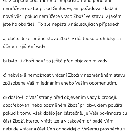
6. V případě podstatného i nepodstatného porušení
nemůžete odstoupit od Smlouvy, ani požadovat dodání
nové věci, pokud nemůžete vrátit Zboží ve stavu, v jakém
jste ho obdrželi. To ale neplatí v následujících případech:
a) došlo-li ke změně stavu Zboží v důsledku prohlídky za
účelem zjištění vady;
b) bylo-li Zboží použito ještě před objevením vady;
c) nebyla-li nemožnost vrácení Zboží v nezměněném stavu
způsobena Vaším jednáním anebo Vaším opomenutím,
d) došlo-li z Vaší strany před objevením vady k prodeji,
spotřebování nebo pozměnění Zboží při obvyklém použití;
pokud k tomu však došlo jen částečně, je Vaší povinností tu
část Zboží, kterou vrátit lze a v takovém případě Vám
nebude vrácena část Cen odpovídající Vašemu prospěchu z