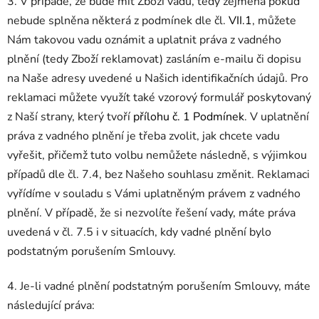
3. V případě, že bude mít Zboží vadu, tedy zejména pokud
nebude splněna některá z podmínek dle čl.
VII.1
, můžete
Nám takovou vadu oznámit a uplatnit práva z vadného
plnění (tedy Zboží reklamovat) zasláním e-mailu či dopisu
na Naše adresy uvedené u Našich identifikačních údajů. Pro
reklamaci můžete využít také vzorový formulář poskytovaný
z Naší strany, který tvoří
přílohu č. 1 Podmínek
. V uplatnění
práva z vadného plnění je třeba zvolit, jak chcete vadu
vyřešit, přičemž tuto volbu nemůžete následně, s výjimkou
případů dle čl. 7.4, bez Našeho souhlasu změnit. Reklamaci
vyřídíme v souladu s Vámi uplatněným právem z vadného
plnění. V případě, že si nezvolíte řešení vady, máte práva
uvedená v čl. 7.5 i v situacích, kdy vadné plnění bylo
podstatným porušením Smlouvy.
4. Je-li vadné plnění podstatným porušením Smlouvy, máte
následující práva: