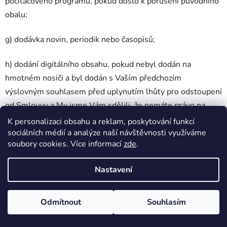
počítačového programu, pokud došlo k porušení původního
obalu;
g) dodávka novin, periodik nebo časopisů;
h) dodání digitálního obsahu, pokud nebyl dodán na
hmotném nosiči a byl dodán s Vaším předchozím
výslovným souhlasem před uplynutím lhůty pro odstoupení
od Smlouvy a My jsme Vám sdělili, že nemáte právo na
odstoupení od Smlouvy.
K personalizaci obsahu a reklam, poskytování funkcí
sociálních médií a analýze naší návštěvnosti využíváme
4. Lhůta k odstoupení dle čl.
VIII.2
Podmínek se považuje za
soubory cookies. Více informací
zde
.
zachovanou, pokud Nám v jejím průběhu odešlete
Nastavení
oznámení, že od Smlouvy odstupujete.
5. V případě odstoupení od Smlouvy Vám bude Cena
Odmítnout
Souhlasím
vrácena do 14 dnů ode dne účinnosti odstoupení na účet, ze
kterého byla připsána, případně na účet zvolený odstoupení