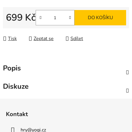
699 Kč
DO KOŠÍKU
Měrná cena:
Tisk
Zeptat se
Sdílet
Popis
Diskuze
Z
á
Kontakt
p
a
hry
@
yogi.cz