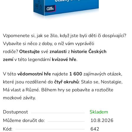
Vzpomenete si, jak se žilo, když jste byli děti či dospívající?
Vybavíte si něco z doby, o níž vám vyprávěli
rodiče?
Otestujte
své
znalosti
z
historie Českých
zemí
v této legendární
kvízové hře
.
V této
vědomostní hře
najdete
1 600
zajímavých otázek,
které jsou rozdělené do
čtyř okruhů
: Stalo se, Nostalgie,
Má vlast a Různé. Během hry se pobavíte a roztočíte
mozkové závity.
Dostupnost
Skladem
Můžeme doručit do:
10.8.2026
Kód:
642