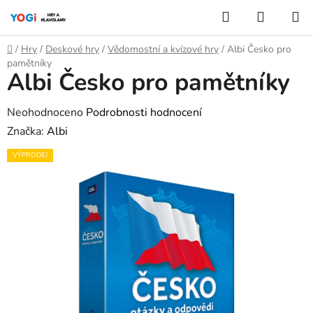
Přejít
Hledat
NÁKUP
na
KOŠÍK
obsah
Domů
/
Hry
/
Deskové hry
/
Vědomostní a kvízové hry
/
Albi Česko pro
pamětníky
Albi Česko pro pamětníky
Průměrné
Neohodnoceno
Podrobnosti hodnocení
hodnocení
Značka:
Albi
produktu
VÝPRODEJ
je
0,0
z
5
hvězdiček.