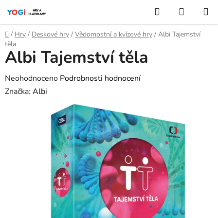
Přejít
Hledat
NÁKUP
na
KOŠÍK
obsah
Domů
/
Hry
/
Deskové hry
/
Vědomostní a kvízové hry
/
Albi Tajemství
těla
Albi Tajemství těla
Průměrné
Neohodnoceno
Podrobnosti hodnocení
hodnocení
Značka:
Albi
produktu
je
0,0
z
5
hvězdiček.