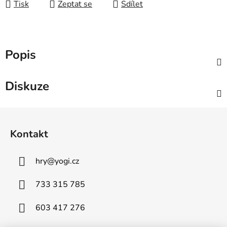
Tisk
Zeptat se
Sdílet
Popis
Diskuze
Z
á
Kontakt
p
a
hry
@
yogi.cz
t
í
733 315 785
603 417 276