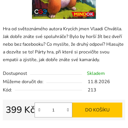
Hra od světoznámého autora Krycích jmen Vlaadi Chvátila.
Jak dobře znáte své spoluhráče? Bylo by horší žít bez dveří
nebo bez facebooku? Co myslíte, že druhý odpoví? Hlasujte
a dozvíte se to! Párty hra, při které si procvičíte svou
empatii a zjistíte, jak dobře znáte své kamarády.
Dostupnost
Skladem
Můžeme doručit do:
11.8.2026
Kód:
213
399 Kč
DO KOŠÍKU
Měrná cena: