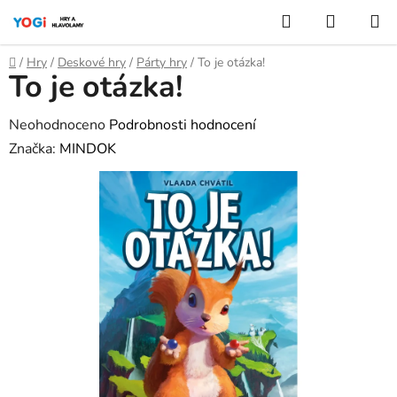
Přejít
Hledat
NÁKUP
na
KOŠÍK
obsah
Domů
/
Hry
/
Deskové hry
/
Párty hry
/
To je otázka!
To je otázka!
Průměrné
Neohodnoceno
Podrobnosti hodnocení
hodnocení
Značka:
MINDOK
produktu
je
0,0
z
5
hvězdiček.