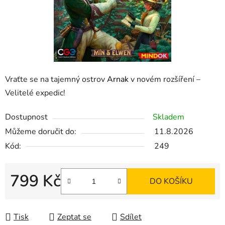
Vraťte se na tajemný ostrov
Arnak
v novém rozšíření –
Velitelé expedic!
Dostupnost
Skladem
Můžeme doručit do:
11.8.2026
Kód:
249
799 Kč
DO KOŠÍKU
Měrná cena:
Tisk
Zeptat se
Sdílet