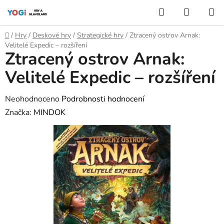
Přejít
Hledat
NÁKUP
na
KOŠÍK
obsah
Domů
/
Hry
/
Deskové hry
/
Strategické hry
/
Ztracený ostrov Arnak:
Velitelé Expedic – rozšíření
Ztracený ostrov Arnak:
Velitelé Expedic – rozšíření
Průměrné
Neohodnoceno
Podrobnosti hodnocení
hodnocení
Značka:
MINDOK
produktu
je
0,0
z
5
hvězdiček.