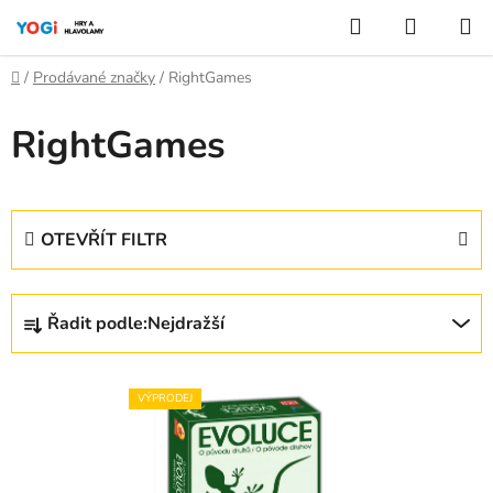
Přejít
Hledat
NÁKUP
na
KOŠÍK
obsah
Domů
/
Prodávané značky
/
RightGames
RightGames
OTEVŘÍT FILTR
Ř
Řadit podle:
Nejdražší
a
z
V
e
VÝPRODEJ
ý
n
p
í
i
p