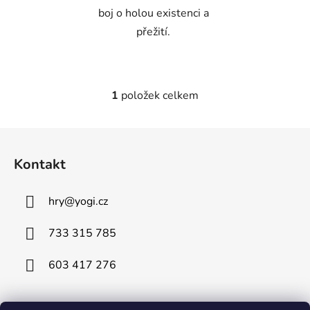
boj o holou existenci a
přežití.
1
položek celkem
O
v
l
Z
á
á
d
Kontakt
p
a
a
c
hry
@
yogi.cz
t
í
p
í
733 315 785
r
v
603 417 276
k
y
v