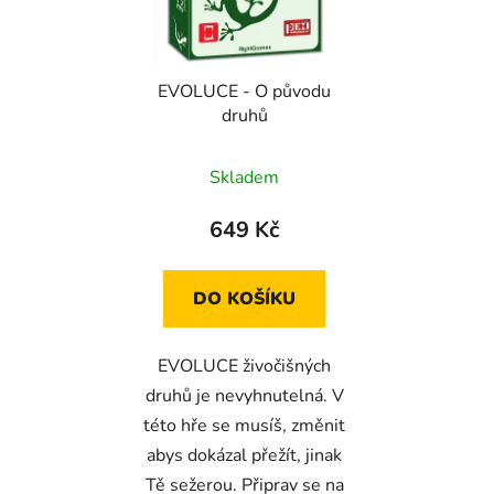
s
r
p
o
r
d
EVOLUCE - O původu
o
u
druhů
d
k
u
t
Skladem
k
ů
t
649 Kč
ů
DO KOŠÍKU
EVOLUCE živočišných
druhů je nevyhnutelná. V
této hře se musíš, změnit
abys dokázal přežít, jinak
Tě sežerou. Připrav se na