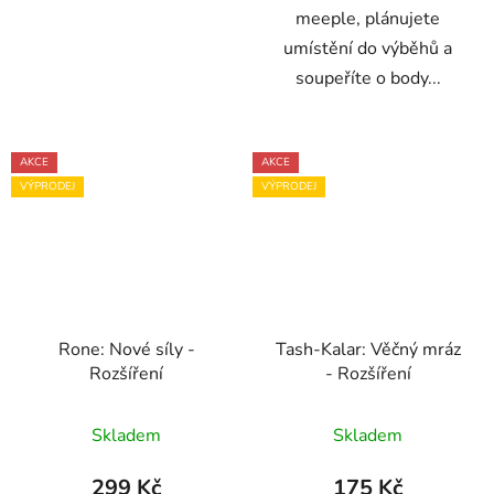
meeple, plánujete
umístění do výběhů a
soupeříte o body...
AKCE
AKCE
VÝPRODEJ
VÝPRODEJ
Rone: Nové síly -
Tash-Kalar: Věčný mráz
Rozšíření
- Rozšíření
Skladem
Skladem
299 Kč
175 Kč