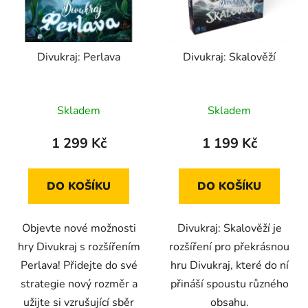
s
r
p
o
r
d
Divukraj: Perlava
Divukraj: Skalověží
o
u
d
k
u
t
Skladem
Skladem
k
ů
t
1 299 Kč
1 199 Kč
ů
DO KOŠÍKU
DO KOŠÍKU
Objevte nové možnosti
Divukraj: Skalověží je
hry Divukraj s rozšířením
rozšíření pro překrásnou
Perlava! Přidejte do své
hru Divukraj, které do ní
strategie nový rozměr a
přináší spoustu různého
užijte si vzrušující sběr
obsahu.