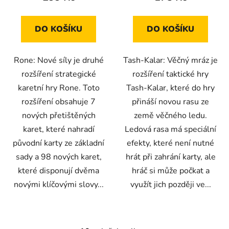
DO KOŠÍKU
DO KOŠÍKU
Rone: Nové síly je druhé
Tash-Kalar: Věčný mráz je
rozšíření strategické
rozšíření taktické hry
karetní hry Rone. Toto
Tash-Kalar, které do hry
rozšíření obsahuje 7
přináší novou rasu ze
nových přetištěných
země věčného ledu.
karet, které nahradí
Ledová rasa má speciální
původní karty ze základní
efekty, které není nutné
sady a 98 nových karet,
hrát při zahrání karty, ale
které disponují dvěma
hráč si může počkat a
novými klíčovými slovy...
využít jich později ve...