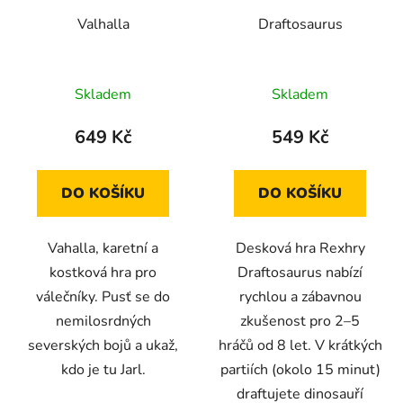
Valhalla
Draftosaurus
Skladem
Skladem
649 Kč
549 Kč
DO KOŠÍKU
DO KOŠÍKU
Vahalla, karetní a
Desková hra Rexhry
kostková hra pro
Draftosaurus nabízí
válečníky. Pusť se do
rychlou a zábavnou
nemilosrdných
zkušenost pro 2–5
severských bojů a ukaž,
hráčů od 8 let. V krátkých
kdo je tu Jarl.
partiích (okolo 15 minut)
draftujete dinosauří