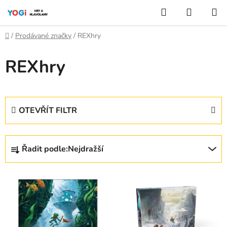
Přejít
Hledat
NÁKUP
na
KOŠÍK
obsah
Domů
/
Prodávané značky
/
REXhry
REXhry
OTEVŘÍT FILTR
Ř
Řadit podle:
Nejdražší
a
z
V
e
ý
n
p
í
i
p