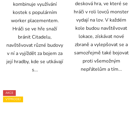
desková hra, ve které se
kombinuje využívání
hráči v roli lovců monster
kostek s populárním
vydají na lov. V každém
worker placementem.
kole budou navštěvovat
Hráči se ve hře snaží
lokace, získávat nové
bránit Citadelu,
zbraně a vylepšovat se a
navštěvovat různé budovy
samozřejmě také bojovat
v ní a vyjíždět za bojem za
proti všemožným
její hradby, kde se utkávají
nepřátelům a tím...
s...
AKCE
VÝPRODEJ