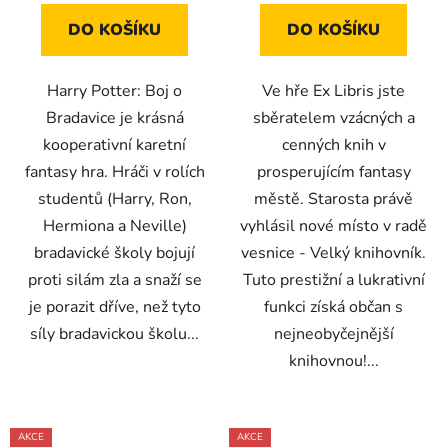
DO KOŠÍKU
DO KOŠÍKU
Harry Potter: Boj o
Ve hře Ex Libris jste
Bradavice je krásná
sběratelem vzácných a
kooperativní karetní
cenných knih v
fantasy hra. Hráči v rolích
prosperujícím fantasy
studentů (Harry, Ron,
městě. Starosta právě
Hermiona a Neville)
vyhlásil nové místo v radě
bradavické školy bojují
vesnice - Velký knihovník.
proti silám zla a snaží se
Tuto prestižní a lukrativní
je porazit dříve, než tyto
funkci získá občan s
síly bradavickou školu...
nejneobyčejnější
knihovnou!...
AKCE
AKCE