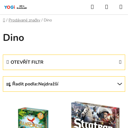
Přejít
Hledat
NÁKUP
na
KOŠÍK
obsah
Domů
/
Prodávané značky
/
Dino
Dino
OTEVŘÍT FILTR
Ř
Řadit podle:
Nejdražší
a
z
V
e
ý
n
p
í
i
p