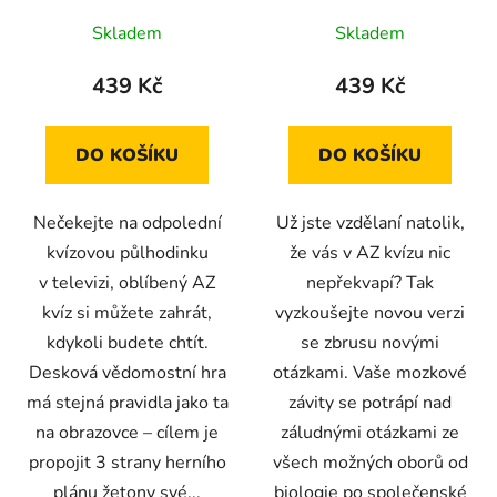
Skladem
Skladem
439 Kč
439 Kč
DO KOŠÍKU
DO KOŠÍKU
Nečekejte na odpolední
Už jste vzdělaní natolik,
kvízovou půlhodinku
že vás v AZ kvízu nic
v televizi, oblíbený AZ
nepřekvapí? Tak
kvíz si můžete zahrát,
vyzkoušejte novou verzi
kdykoli budete chtít.
se zbrusu novými
Desková vědomostní hra
otázkami. Vaše mozkové
má stejná pravidla jako ta
závity se potrápí nad
na obrazovce – cílem je
záludnými otázkami ze
propojit 3 strany herního
všech možných oborů od
plánu žetony své...
biologie po společenské