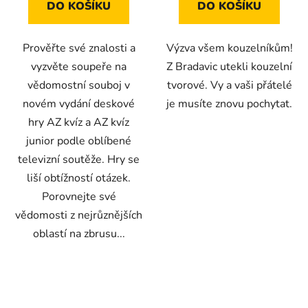
DO KOŠÍKU
DO KOŠÍKU
Prověřte své znalosti a
Výzva všem kouzelníkům!
vyzvěte soupeře na
Z Bradavic utekli kouzelní
vědomostní souboj v
tvorové. Vy a vaši přátelé
novém vydání deskové
je musíte znovu pochytat.
hry AZ kvíz a AZ kvíz
junior podle oblíbené
televizní soutěže. Hry se
liší obtížností otázek.
Porovnejte své
vědomosti z nejrůznějších
oblastí na zbrusu...