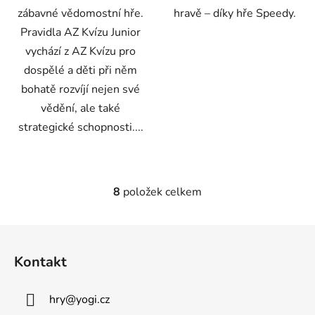
zábavné vědomostní hře.
hravě – díky hře Speedy.
Pravidla AZ Kvízu Junior
vychází z AZ Kvízu pro
dospělé a děti při něm
bohatě rozvíjí nejen své
vědění, ale také
strategické schopnosti....
8
položek celkem
O
v
l
Z
á
á
d
Kontakt
p
a
a
c
hry
@
yogi.cz
t
í