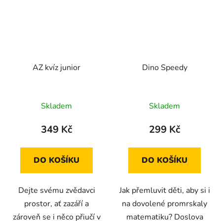
AZ kvíz junior
Dino Speedy
Skladem
Skladem
349 Kč
299 Kč
DO KOŠÍKU
DO KOŠÍKU
Dejte svému zvědavci
Jak přemluvit děti, aby si i
prostor, ať zazáří a
na dovolené promrskaly
zároveň se i něco přiučí v
matematiku? Doslova