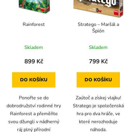
s
r
p
o
r
d
Rainforest
Stratego – Maršál a
o
u
Špión
d
k
u
t
Skladem
Skladem
k
ů
t
899 Kč
799 Kč
ů
DO KOŠÍKU
DO KOŠÍKU
Ponořte se do
Zaútoč a získej vlajku!
dobrodružství rodinné hry
Stratego je společenská
Rainforest a přeměňte
hra pro dva hráče, ve
svou džungli v nádherný
které nerozhoduje
ráj plný přírodní
náhoda.