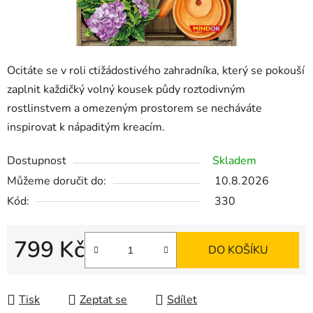
Ocitáte se v roli ctižádostivého zahradníka, který se pokouší
zaplnit každičký volný kousek půdy roztodivným
rostlinstvem a omezeným prostorem se necháváte
inspirovat k nápaditým kreacím.
Dostupnost
Skladem
Můžeme doručit do:
10.8.2026
Kód:
330
799 Kč
DO KOŠÍKU
Měrná cena:
Tisk
Zeptat se
Sdílet