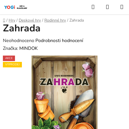
Přejít
Hledat
NÁKUP
na
KOŠÍK
obsah
Domů
/
Hry
/
Deskové hry
/
Rodinné hry
/
Zahrada
Zahrada
Průměrné
Neohodnoceno
Podrobnosti hodnocení
hodnocení
Značka:
MINDOK
produktu
AKCE
je
VÝPRODEJ
0,0
z
5
hvězdiček.