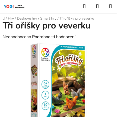
Přejít
Hledat
NÁKUP
na
KOŠÍK
obsah
Domů
/
Hry
/
Deskové hry
/
Smart hry
/
Tři oříšky pro veverku
Tři oříšky pro veverku
Průměrné
Neohodnoceno
Podrobnosti hodnocení
hodnocení
produktu
je
0,0
z
5
hvězdiček.