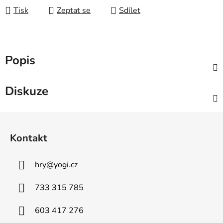
Tisk
Zeptat se
Sdílet
Popis
Diskuze
Z
á
Kontakt
p
a
hry
@
yogi.cz
t
í
733 315 785
603 417 276