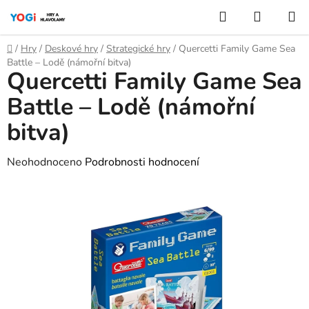
Přejít
Hledat
NÁKUP
na
KOŠÍK
obsah
Domů
/
Hry
/
Deskové hry
/
Strategické hry
/
Quercetti Family Game Sea
Battle – Lodě (námořní bitva)
Quercetti Family Game Sea
Battle – Lodě (námořní
bitva)
Průměrné
Neohodnoceno
Podrobnosti hodnocení
hodnocení
produktu
je
0,0
z
5
hvězdiček.