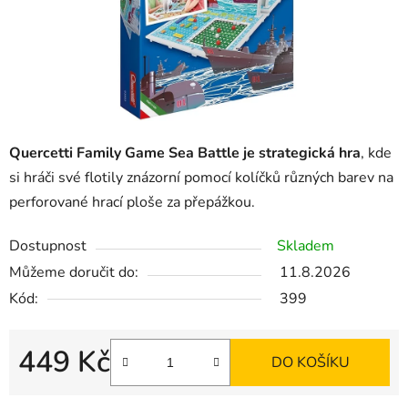
Quercetti Family Game Sea Battle je strategická hra
, kde
si hráči své flotily znázorní pomocí kolíčků různých barev na
perforované hrací ploše za přepážkou.
Dostupnost
Skladem
Můžeme doručit do:
11.8.2026
Kód:
399
449 Kč
DO KOŠÍKU
Měrná cena: