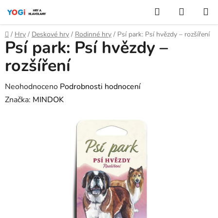
Přejít
Hledat
NÁKUP
na
KOŠÍK
obsah
Domů
/
Hry
/
Deskové hry
/
Rodinné hry
/
Psí park: Psí hvězdy – rozšíření
Psí park: Psí hvězdy –
rozšíření
Průměrné
Neohodnoceno
Podrobnosti hodnocení
hodnocení
Značka:
MINDOK
produktu
je
0,0
z
5
hvězdiček.