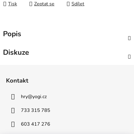
Tisk
Zeptat se
Sdílet
Popis
Diskuze
Z
á
Kontakt
p
a
hry
@
yogi.cz
t
í
733 315 785
603 417 276