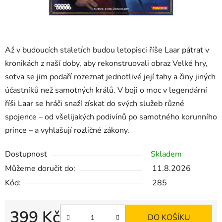
Až v budoucích staletích budou letopisci říše Laar pátrat v
kronikách z naší doby, aby rekonstruovali obraz Velké hry,
sotva se jim podaří rozeznat jednotlivé její tahy a činy jiných
účastníků než samotných králů. V boji o moc v legendární
říši Laar se hráči snaží získat do svých služeb různé
spojence – od všelijakých podivínů po samotného korunního
prince – a vyhlašují rozličné zákony.
Dostupnost
Skladem
Můžeme doručit do:
11.8.2026
Kód:
285
399 Kč
DO KOŠÍKU