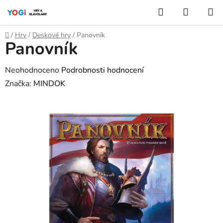
Přejít
Hledat
NÁKUP
na
KOŠÍK
obsah
Domů
/
Hry
/
Deskové hry
/
Panovník
Panovník
Průměrné
Neohodnoceno
Podrobnosti hodnocení
hodnocení
Značka:
MINDOK
produktu
je
0,0
z
5
hvězdiček.