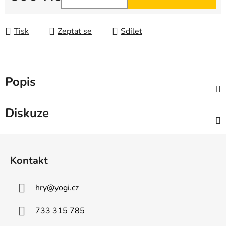
Měrná cena:
Tisk
Zeptat se
Sdílet
Popis
Diskuze
Z
á
Kontakt
p
a
hry
@
yogi.cz
t
í
733 315 785