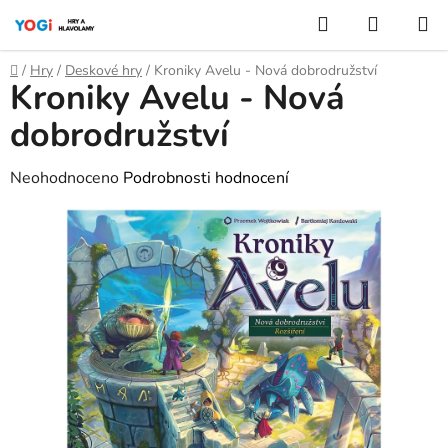
Přejít
Hledat
NÁKUP
na
KOŠÍK
obsah
Domů
/
Hry
/
Deskové hry
/
Kroniky Avelu - Nová dobrodružství
Kroniky Avelu - Nová
dobrodružství
Průměrné
Neohodnoceno
Podrobnosti hodnocení
hodnocení
produktu
je
0,0
z
5
hvězdiček.