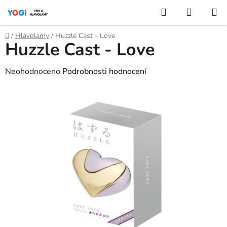
Přejít
Hledat
NÁKUP
na
KOŠÍK
obsah
Domů
/
Hlavolamy
/
Huzzle Cast - Love
Huzzle Cast - Love
Průměrné
Neohodnoceno
Podrobnosti hodnocení
hodnocení
produktu
je
0,0
z
5
hvězdiček.