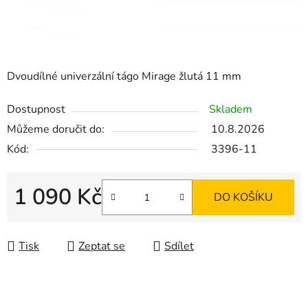
Dvoudílné univerzální tágo Mirage žlutá 11 mm
Dostupnost
Skladem
Můžeme doručit do:
10.8.2026
Kód:
3396-11
1 090 Kč
DO KOŠÍKU
Měrná cena:
Tisk
Zeptat se
Sdílet