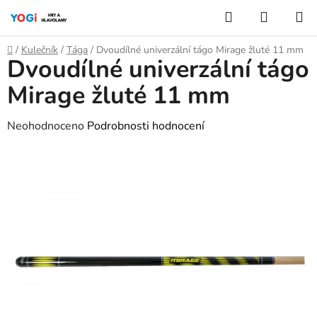
Přejít
Hledat
NÁKUP
na
KOŠÍK
obsah
Domů
/
Kulečník
/
Tága
/
Dvoudílné univerzální tágo Mirage žluté 11 mm
Dvoudílné univerzální tágo
Mirage žluté 11 mm
Průměrné
Neohodnoceno
Podrobnosti hodnocení
hodnocení
produktu
je
0,0
z
5
hvězdiček.