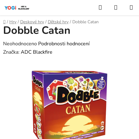
Přejít
Hledat
NÁKUP
na
KOŠÍK
obsah
Domů
/
Hry
/
Deskové hry
/
Dětské hry
/
Dobble Catan
Dobble Catan
Průměrné
Neohodnoceno
Podrobnosti hodnocení
hodnocení
Značka:
ADC Blackfire
produktu
je
0,0
z
5
hvězdiček.