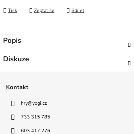
Tisk
Zeptat se
Sdílet
Popis
Diskuze
Z
á
Kontakt
p
a
hry
@
yogi.cz
t
í
733 315 785
603 417 276