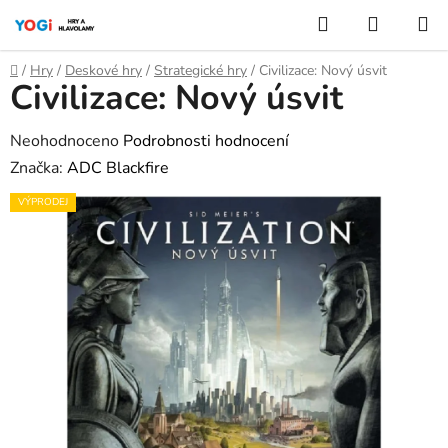
Přejít
Hledat
NÁKUP
na
KOŠÍK
obsah
Domů
/
Hry
/
Deskové hry
/
Strategické hry
/
Civilizace: Nový úsvit
Civilizace: Nový úsvit
Průměrné
Neohodnoceno
Podrobnosti hodnocení
hodnocení
Značka:
ADC Blackfire
produktu
VÝPRODEJ
je
0,0
z
5
hvězdiček.