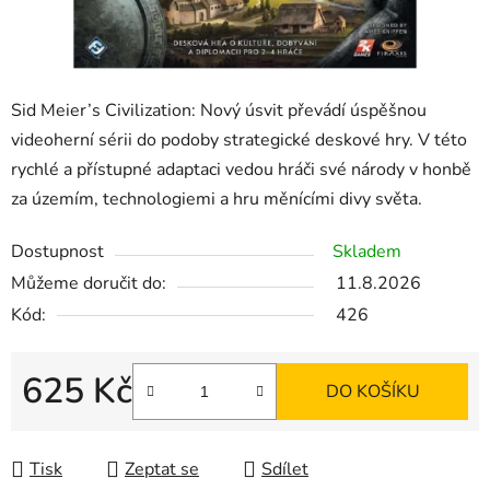
Sid Meier’s Civilization: Nový úsvit převádí úspěšnou
videoherní sérii do podoby strategické deskové hry. V této
rychlé a přístupné adaptaci vedou hráči své národy v honbě
za územím, technologiemi a hru měnícími divy světa.
Dostupnost
Skladem
Můžeme doručit do:
11.8.2026
Kód:
426
625 Kč
DO KOŠÍKU
Měrná cena:
Tisk
Zeptat se
Sdílet