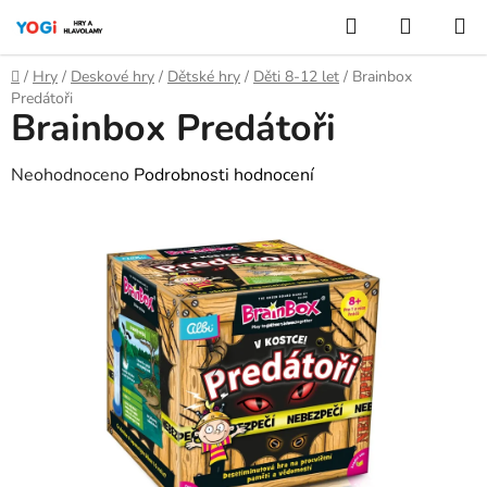
Přejít
Hledat
NÁKUP
na
KOŠÍK
obsah
Domů
/
Hry
/
Deskové hry
/
Dětské hry
/
Děti 8-12 let
/
Brainbox
Predátoři
Brainbox Predátoři
Průměrné
Neohodnoceno
Podrobnosti hodnocení
hodnocení
produktu
je
0,0
z
5
hvězdiček.