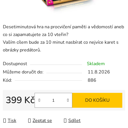
Desetiminutová hra na procvičení paměti a vědomostí aneb
co si zapamatujete za 10 vteřin?
Vaším cílem bude za 10 minut nasbírat co nejvíce karet s
obrázky predátorů.
Dostupnost
Skladem
Můžeme doručit do:
11.8.2026
Kód:
886
399 Kč
DO KOŠÍKU
Měrná cena:
Tisk
Zeptat se
Sdílet