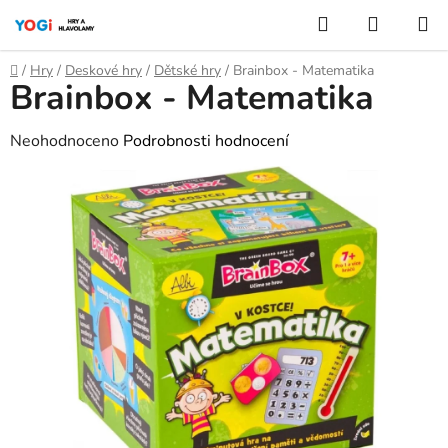
Přejít
Hledat
NÁKUP
na
KOŠÍK
obsah
Domů
/
Hry
/
Deskové hry
/
Dětské hry
/
Brainbox - Matematika
Brainbox - Matematika
Průměrné
Neohodnoceno
Podrobnosti hodnocení
hodnocení
produktu
je
0,0
z
5
hvězdiček.