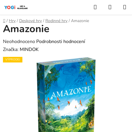
Přejít
Hledat
NÁKUP
na
KOŠÍK
obsah
Domů
/
Hry
/
Deskové hry
/
Rodinné hry
/
Amazonie
Amazonie
Průměrné
Neohodnoceno
Podrobnosti hodnocení
hodnocení
Značka:
MINDOK
produktu
VÝPRODEJ
je
0,0
z
5
hvězdiček.