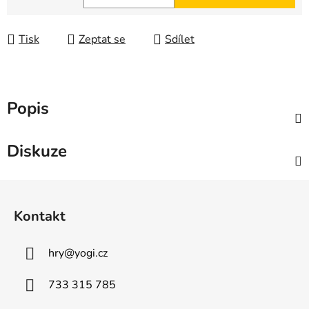
Měrná cena:
Tisk
Zeptat se
Sdílet
Popis
Diskuze
Z
á
Kontakt
p
a
hry
@
yogi.cz
t
í
733 315 785