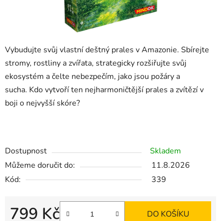
Vybudujte svůj vlastní deštný prales v Amazonie.
Sbírejte
stromy, rostliny a zvířata, strategicky rozšiřujte svůj
ekosystém a čelte nebezpečím, jako jsou požáry a
sucha.
Kdo vytvoří ten nejharmoničtější prales a zvítězí v
boji o nejvyšší skóre?
Dostupnost
Skladem
Můžeme doručit do:
11.8.2026
Kód:
339
799 Kč
DO KOŠÍKU