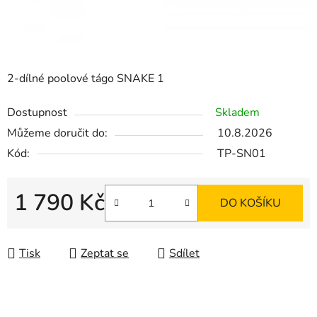
2-dílné poolové tágo SNAKE 1
Dostupnost
Skladem
Můžeme doručit do:
10.8.2026
Kód:
TP-SN01
1 790 Kč
DO KOŠÍKU
Měrná cena:
Tisk
Zeptat se
Sdílet