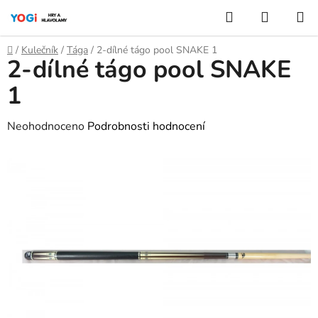
Přejít
Hledat
NÁKUP
na
KOŠÍK
obsah
Domů
/
Kulečník
/
Tága
/
2-dílné tágo pool SNAKE 1
2-dílné tágo pool SNAKE
1
Průměrné
Neohodnoceno
Podrobnosti hodnocení
hodnocení
produktu
je
0,0
z
5
hvězdiček.