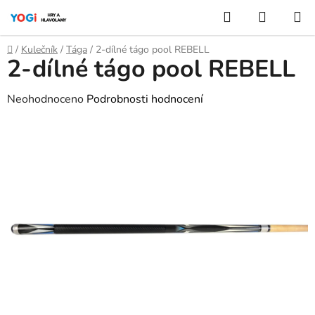
Přejít
Hledat
NÁKUP
na
KOŠÍK
obsah
Domů
/
Kulečník
/
Tága
/
2-dílné tágo pool REBELL
2-dílné tágo pool REBELL
Průměrné
Neohodnoceno
Podrobnosti hodnocení
hodnocení
produktu
je
0,0
z
5
hvězdiček.