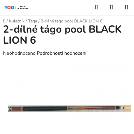
Přejít
Hledat
NÁKUP
na
KOŠÍK
obsah
Domů
/
Kulečník
/
Tága
/
2-dílné tágo pool BLACK LION 6
2-dílné tágo pool BLACK
LION 6
Průměrné
Neohodnoceno
Podrobnosti hodnocení
hodnocení
produktu
je
0,0
z
5
hvězdiček.