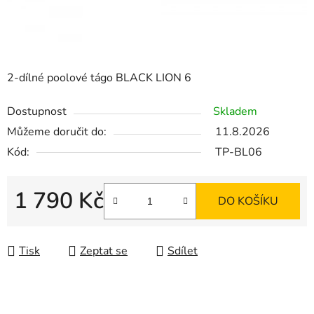
2-dílné poolové tágo BLACK LION 6
Dostupnost
Skladem
Můžeme doručit do:
11.8.2026
Kód:
TP-BL06
1 790 Kč
DO KOŠÍKU
Měrná cena:
Tisk
Zeptat se
Sdílet